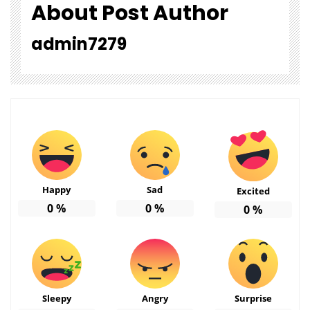
About Post Author
admin7279
Happy
Sad
Excited
0
%
0
%
0
%
Sleepy
Angry
Surprise