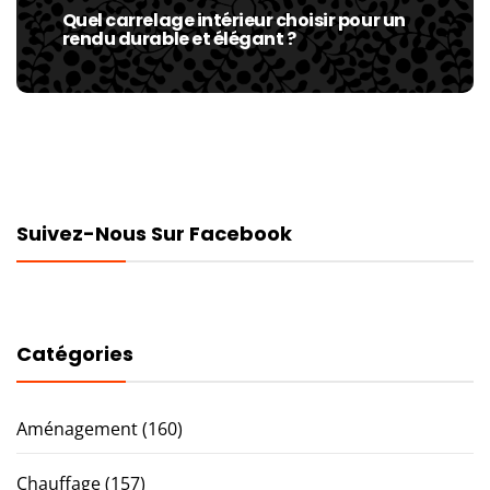
Quel carrelage intérieur choisir pour un
Next
rendu durable et élégant ?
post:
Suivez-Nous Sur Facebook
Catégories
Aménagement
(160)
Chauffage
(157)