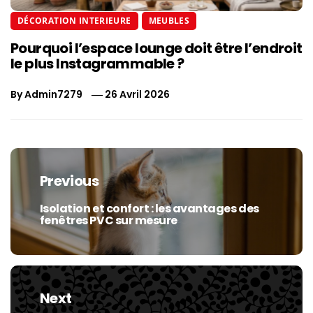
DÉCORATION INTERIEURE
MEUBLES
Pourquoi l’espace lounge doit être l’endroit
le plus Instagrammable ?
By
Admin7279
26 Avril 2026
Navigation
de
Previous
l’article
Isolation et confort : les avantages des
Previous
fenêtres PVC sur mesure
post:
Next