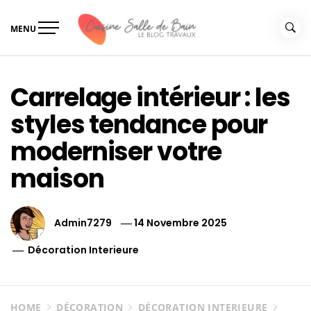
Skip
to
MENU
content
Le guide de vos travaux
Le guide de vos travaux cuisine salle de bain
cuisine salle de bain
Carrelage intérieur : les
styles tendance pour
moderniser votre
maison
Admin7279
14 Novembre 2025
Décoration Interieure
HOME
DÉCORATION
DÉCORATION INTERIEURE