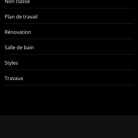
Non classé
Plan de travail
Rénovation
Salle de bain
Styles
Travaux
Comment éviter les pièges
VMC double f
de l’entretien d’une VMC
tout ce qu’