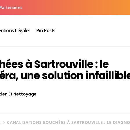
Partenaires
ntions Légales
Pin Posts
aux cuisine salle de bain
es à Sartrouville : le
a, une solution infaillibl
tien Et Nettoyage
E
CANALISATIONS BOUCHÉES À SARTROUVILLE : LE DIAGN