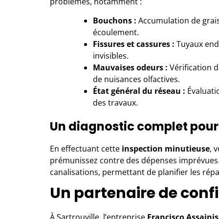
problèmes, notamment :
Bouchons :
Accumulation de grais
écoulement.
Fissures et cassures :
Tuyaux end
invisibles.
Mauvaises odeurs :
Vérification 
de nuisances olfactives.
État général du réseau :
Évaluati
des travaux.
Un diagnostic complet pour u
En effectuant cette
inspection minutieuse
, 
prémunissez contre des dépenses imprévues. 
canalisations, permettant de planifier les rép
Un partenaire de conf
À Sartrouville, l’entreprise
Francisco Assaini