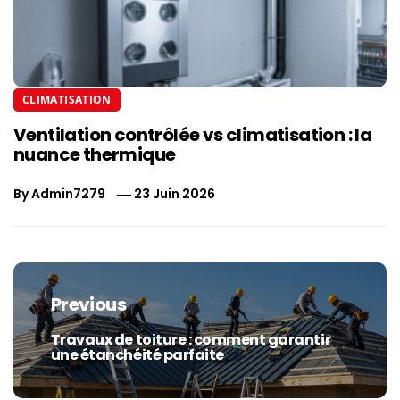
CLIMATISATION
Ventilation contrôlée vs climatisation : la
nuance thermique
By
Admin7279
23 Juin 2026
Navigation
de
Previous
l’article
Travaux de toiture : comment garantir
Previous
une étanchéité parfaite
post: