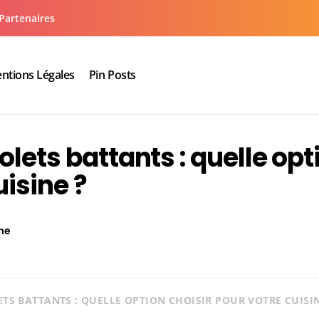
Partenaires
ntions Légales
Pin Posts
aux cuisine salle de bain
olets battants : quelle opt
uisine ?
ne
TS BATTANTS : QUELLE OPTION CHOISIR POUR VOTRE CUISIN