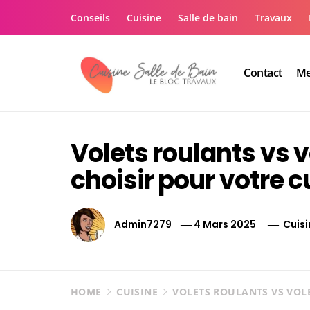
Skip
Conseils
Cuisine
Salle de bain
Travaux
to
content
Contact
Me
Le guide de vos trav
Le guide de vos travaux cuisine salle de bain
Volets roulants vs v
choisir pour votre c
Admin7279
4 Mars 2025
Cuisi
HOME
CUISINE
VOLETS ROULANTS VS VOLE