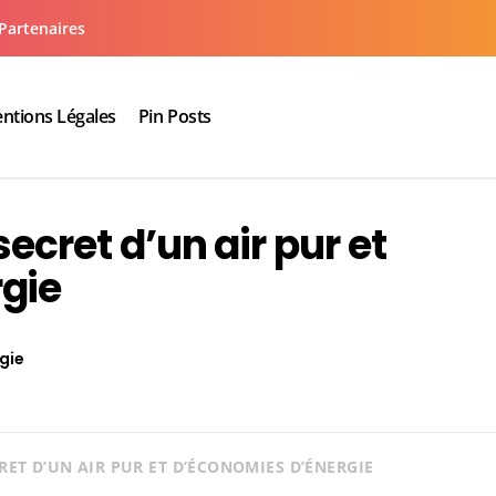
Partenaires
ntions Légales
Pin Posts
aux cuisine salle de bain
secret d’un air pur et
gie
gie
RET D’UN AIR PUR ET D’ÉCONOMIES D’ÉNERGIE