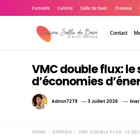
Skip
Conseils
Cuisine
Salle de bain
Travaux
to
content
Contact
Me
Le guide de vos trav
Le guide de vos travaux cuisine salle de bain
VMC double flux: le 
d’économies d’éner
Admin7279
3 Juillet 2026
Ener
HOME
ENERGIE
VMC DOUBLE FLUX: LE SEC