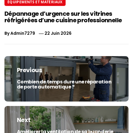
ÉQUIPEMENTS ET MATÉRIAUX
Dépannage d’urgence sur les vitrines
réfrigérées d’une cuisine professionnelle
By
Admin7279
22 Juin 2026
Navigation
de
Previous
l’article
Combien de temps dure une réparation
Previous
de porte automatique ?
post:
Next
Améliorer la ventilation de sa buanderie
Next