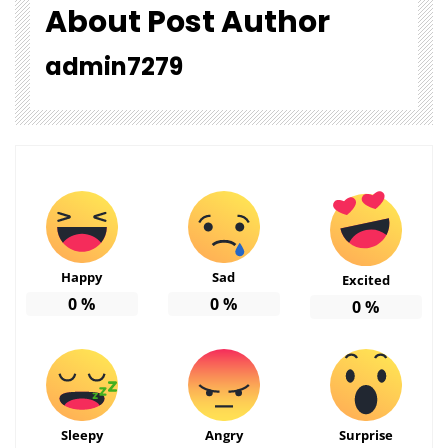
About Post Author
admin7279
Happy
Sad
Excited
0
%
0
%
0
%
Sleepy
Angry
Surprise