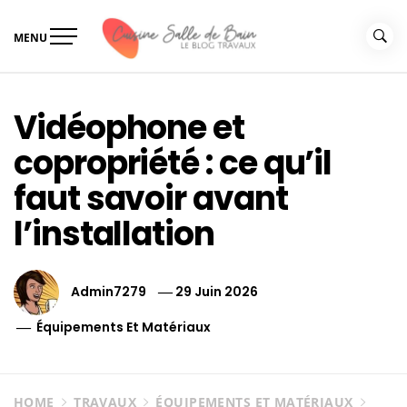
Skip
to
MENU
content
Le guide de vos travaux
Le guide de vos travaux cuisine salle de bain
cuisine salle de bain
Vidéophone et
copropriété : ce qu’il
faut savoir avant
l’installation
Admin7279
29 Juin 2026
Équipements Et Matériaux
HOME
TRAVAUX
ÉQUIPEMENTS ET MATÉRIAUX