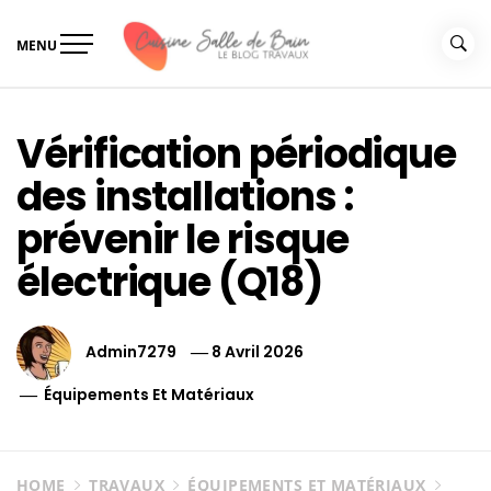
Skip
to
MENU
content
Le guide de vos travaux
Le guide de vos travaux cuisine salle de bain
cuisine salle de bain
Vérification périodique
des installations :
prévenir le risque
électrique (Q18)
Admin7279
8 Avril 2026
Équipements Et Matériaux
HOME
TRAVAUX
ÉQUIPEMENTS ET MATÉRIAUX