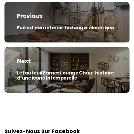
Navigation
de
Previous
l’article
Fuite d’eau interne : le danger électrique
Previous
post:
Next
Le fauteuil Eames Lounge Chair : histoire
Next
d’une icône intemporelle
post:
Suivez-Nous Sur Facebook