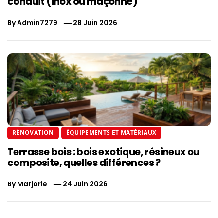
conduit (inox ou maçonné)
By
Admin7279
28 Juin 2026
RÉNOVATION
ÉQUIPEMENTS ET MATÉRIAUX
Terrasse bois : bois exotique, résineux ou
composite, quelles différences ?
By
Marjorie
24 Juin 2026