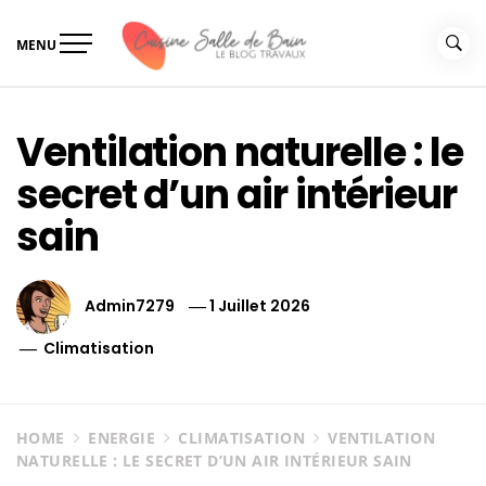
Skip
to
MENU
content
Le guide de vos travaux
Le guide de vos travaux cuisine salle de bain
cuisine salle de bain
Ventilation naturelle : le
secret d’un air intérieur
sain
Admin7279
1 Juillet 2026
Climatisation
HOME
ENERGIE
CLIMATISATION
VENTILATION
NATURELLE : LE SECRET D’UN AIR INTÉRIEUR SAIN