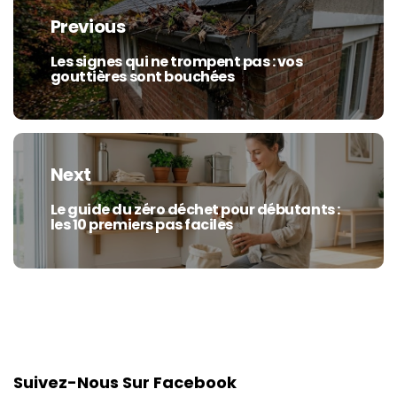
de
Previous
l’article
Les signes qui ne trompent pas : vos
Previous
gouttières sont bouchées
post:
Next
Le guide du zéro déchet pour débutants :
Next
les 10 premiers pas faciles
post:
Suivez-Nous Sur Facebook