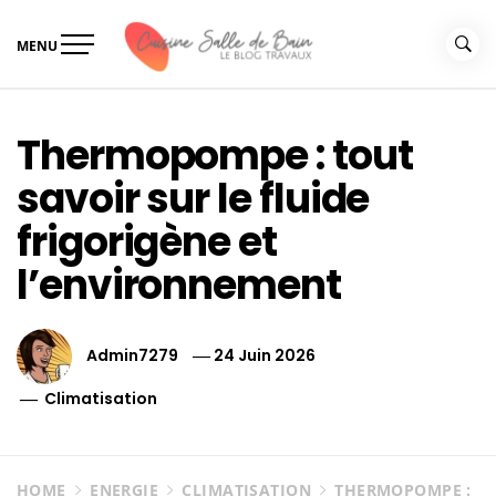
Skip
to
MENU
content
Le guide de vos travaux
Le guide de vos travaux cuisine salle de bain
cuisine salle de bain
Thermopompe : tout
savoir sur le fluide
frigorigène et
l’environnement
Admin7279
24 Juin 2026
Climatisation
HOME
ENERGIE
CLIMATISATION
THERMOPOMPE :