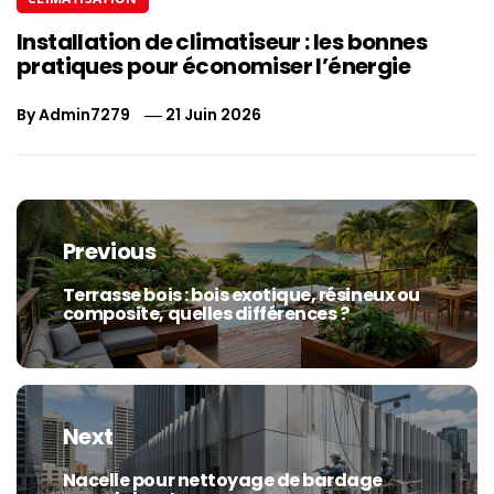
Installation de climatiseur : les bonnes
pratiques pour économiser l’énergie
By
Admin7279
21 Juin 2026
Navigation
de
Previous
l’article
Terrasse bois : bois exotique, résineux ou
Previous
composite, quelles différences ?
post:
Next
Nacelle pour nettoyage de bardage
Next