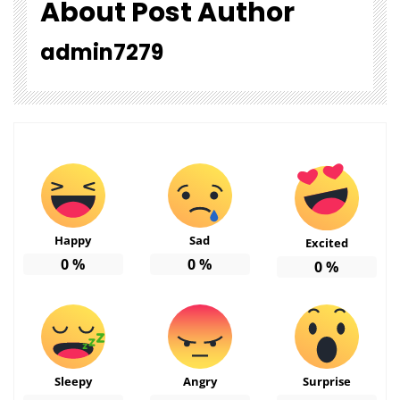
About Post Author
admin7279
Happy
Sad
Excited
0
%
0
%
0
%
Sleepy
Angry
Surprise