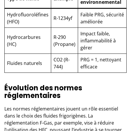
environnemental
Hydrofluoroléfines
Faible PRG, sécurité
R-1234yf
(HFO)
améliorée
Impact faible,
Hydrocarbures
R-290
inflammabilité à
(HC)
(Propane)
gérer
CO2 (R-
PRG = 1, nettoyant
Fluides naturels
744)
efficace
Évolution des normes
réglementaires
Les normes réglementaires jouent un rôle essentiel
dans le choix des fluides frigorigènes. La
réglementation F-Gas, par exemple, vise à réduire
l’utilisation des HFC, poussant l’industrie à se tourner