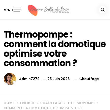
Skip
to
MENU
content
Le guide de vos travaux
Le guide de vos travaux cuisine salle de bain
cuisine salle de bain
Thermopompe :
comment la domotique
optimise votre
consommation ?
Admin7279
25 Juin 2026
Chauffage
HOME
ENERGIE
CHAUFFAGE
THERMOPOMPE :
COMMENT LA DOMOTIQUE OPTIMISE VOTRE