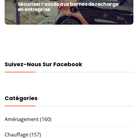
Sécuriser l’accès aux bornes de recharge
Next
en entreprise
post:
Suivez-Nous Sur Facebook
Catégories
Aménagement
(160)
Chauffage
(157)