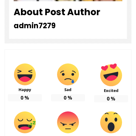
About Post Author
admin7279
Happy
Sad
Excited
0
%
0
%
0
%