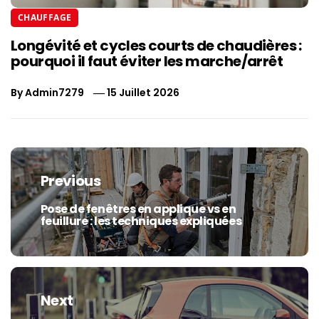
CHAUFFAGE
Longévité et cycles courts de chaudières :
pourquoi il faut éviter les marche/arrêt
By
Admin7279
15 Juillet 2026
Navigation
de
Previous
l’article
Pose de fenêtres en applique vs en
Previous
feuillure : les techniques expliquées
post:
Next