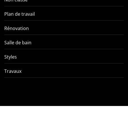
Plan de travail
Rénovation
Salle de bain
Styles
Travaux
Comment éviter les pièges
VMC double f
de l’entretien d’une VMC
tout ce qu’
double flux ?