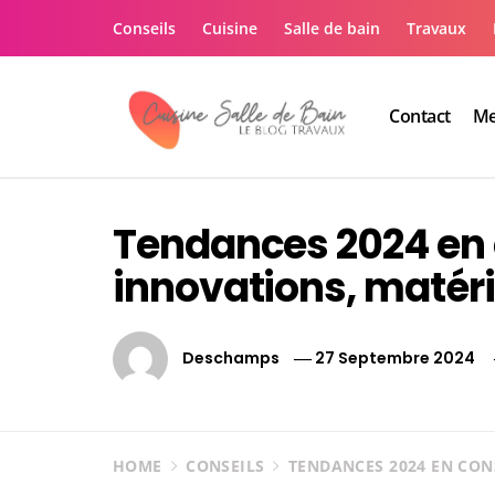
Skip
Conseils
Cuisine
Salle de bain
Travaux
to
content
Contact
Me
Le guide de vos trav
Le guide de vos travaux cuisine salle de bain
Tendances 2024 en 
innovations, matéri
Deschamps
27 Septembre 2024
HOME
CONSEILS
TENDANCES 2024 EN CON