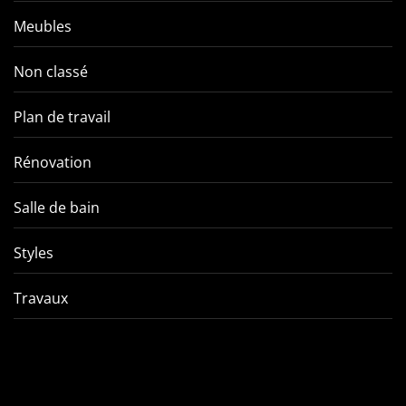
Meubles
Non classé
Plan de travail
Rénovation
Salle de bain
Styles
Travaux
Comment éviter les pièges
VMC double f
de l’entretien d’une VMC
tout ce qu’
double flux ?