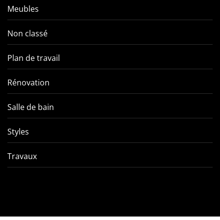
Meubles
Non classé
Plan de travail
Rénovation
Salle de bain
Styles
Travaux
Comment éviter les pièges
VMC double f
de l’entretien d’une VMC
tout ce qu’
double flux ?