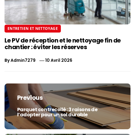
ENTRETIEN ET NETTOYAGE
Le PV de réception et le nettoyage fin de
chantier : éviter les réserves
By
Admin7279
10 Avril 2026
Navigation
de
Previous
l’article
Parquet contrecollé : 3 raisons de
Previous
l’adopter pour un sol durable
post: