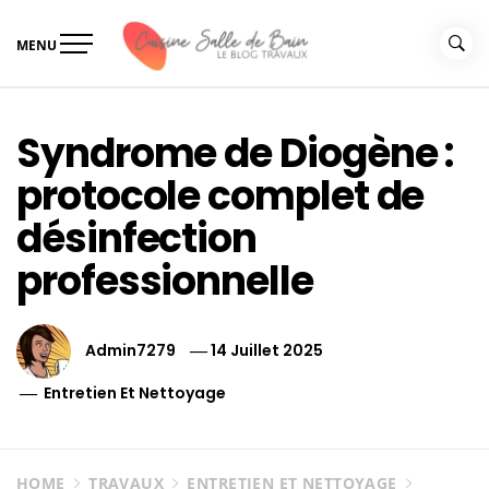
Skip
to
MENU
content
Le guide de vos travaux
Le guide de vos travaux cuisine salle de bain
cuisine salle de bain
Syndrome de Diogène :
protocole complet de
désinfection
professionnelle
Admin7279
14 Juillet 2025
Entretien Et Nettoyage
HOME
TRAVAUX
ENTRETIEN ET NETTOYAGE