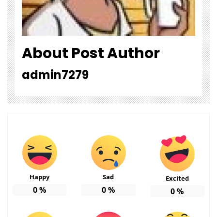
About Post Author
admin7279
Happy
Sad
Excited
0
%
0
%
0
%