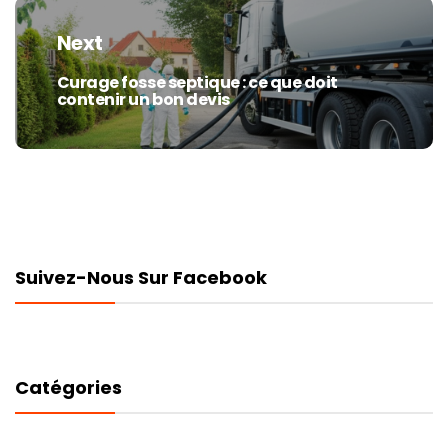
Next
Curage fosse septique : ce que doit
Next
contenir un bon devis
post:
Suivez-Nous Sur Facebook
Catégories