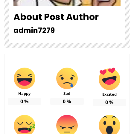
About Post Author
admin7279
Happy
Sad
Excited
0
%
0
%
0
%