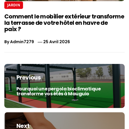
JARDIN
Comment le mobilier extérieur transforme
la terrasse de votre hôtel en havre de
paix ?
By
Admin7279
25 Avril 2026
Navigation
de
Previous
l’article
Pourquoi une pergola bioclimatique
Previous
transforme vos étés à Mauguio
post:
Next