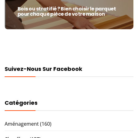
Bois ou stratifié ? Bien choisir le parquet
Next
pour chaque pièce de votre maison
post:
Suivez-Nous Sur Facebook
Catégories
Aménagement
(160)