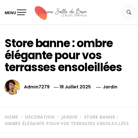
Skip
to
MENU
content
Le guide de vos travaux
Le guide de vos travaux cuisine salle de bain
cuisine salle de bain
Store banne : ombre
élégante pour vos
terrasses ensoleillées
Admin7279
18 Juillet 2025
Jardin
HOME
DÉCORATION
JARDIN
STORE BANNE :
OMBRE ÉLÉGANTE POUR VOS TERRASSES ENSOLEILLÉES