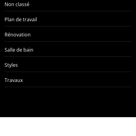
Non classé
Plan de travail
Rénovation
Salle de bain
Styles
Travaux
Comment éviter les pièges
VMC double f
de l’entretien d’une VMC
tout ce qu’
double flux ?