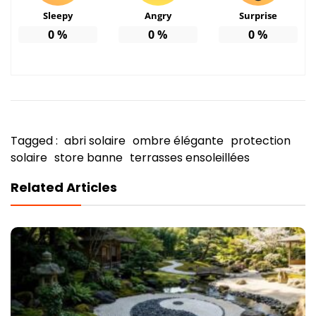
Sleepy
Angry
Surprise
0
%
0
%
0
%
Tagged :
abri solaire
ombre élégante
protection
solaire
store banne
terrasses ensoleillées
Related Articles