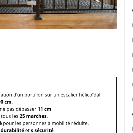
lation d’un portillon sur un escalier hélicoïdal.
90 cm
.
 ne pas dépasser
11 cm
.
tous les
25 marches
.
é
pour les personnes à mobilité réduite.
r
durabilité
et
s sécurité
.