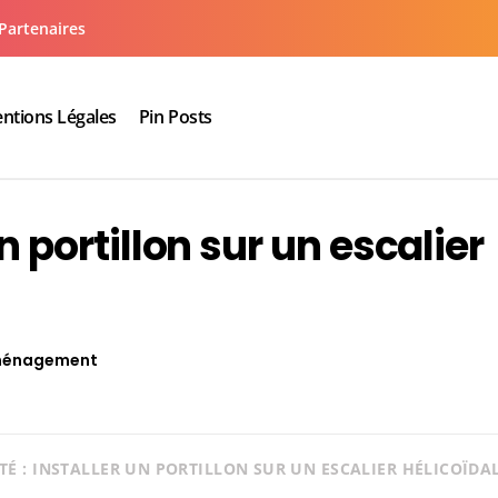
Partenaires
ntions Légales
Pin Posts
aux cuisine salle de bain
un portillon sur un escalier
énagement
TÉ : INSTALLER UN PORTILLON SUR UN ESCALIER HÉLICOÏDA