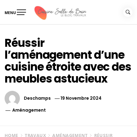
Skip
to
MENU
content
Le guide de vos travaux
Le guide de vos travaux cuisine salle de bain
cuisine salle de bain
Réussir
l’aménagement d’une
cuisine étroite avec des
meubles astucieux
Deschamps
19 Novembre 2024
Aménagement
HOME
TRAVAUX
AMÉNAGEMENT
RÉUSSIR