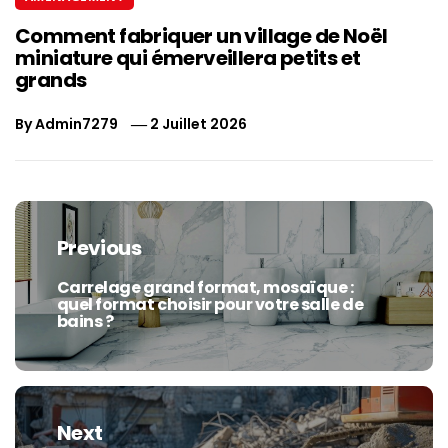
Comment fabriquer un village de Noël
miniature qui émerveillera petits et
grands
By
Admin7279
2 Juillet 2026
Navigation
de
Previous
l’article
Carrelage grand format, mosaïque :
Previous
quel format choisir pour votre salle de
post:
bains ?
Next