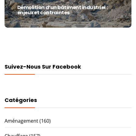
Démolition d’un bâtiment industriel :
Next
enjeux et contraintes
post:
Suivez-Nous Sur Facebook
Catégories
Aménagement
(160)
Chauffage
(157)