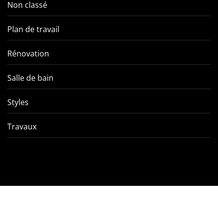
Non classé
Plan de travail
Rénovation
Salle de bain
Styles
Travaux
Comment éviter les pièges
VMC double f
de l’entretien d’une VMC
tout ce qu’
double flux ?