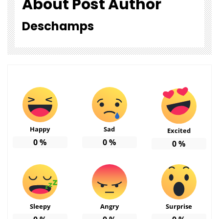
About Post Author
Deschamps
Happy
Sad
Excited
0
%
0
%
0
%
Sleepy
Angry
Surprise