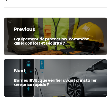
Navigation
de
Previous
l’article
Équipement de protection : comment
Previous
allier confort et sécurité ?
post:
Next
Bornes IRVE : que vérifier avant d’installer
Next
une prise rapide ?
post: