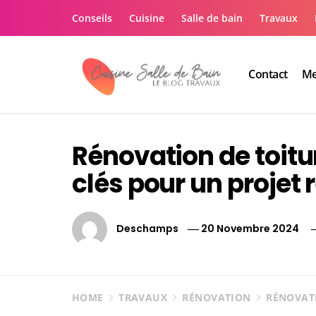
Skip
Conseils
Cuisine
Salle de bain
Travaux
to
content
Contact
Me
Le guide de vos trav
Le guide de vos travaux cuisine salle de bain
Rénovation de toitu
clés pour un projet 
Deschamps
20 Novembre 2024
HOME
TRAVAUX
RÉNOVATION
RÉNOVATI