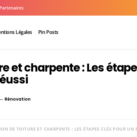
Partenaires
ntions Légales
Pin Posts
aux cuisine salle de bain
re et charpente : Les étap
réussi
Rénovation
ON DE TOITURE ET CHARPENTE : LES ÉTAPES CLÉS POUR UN 