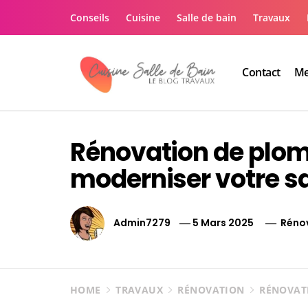
Skip
Conseils
Cuisine
Salle de bain
Travaux
to
content
Contact
Me
Le guide de vos trav
Le guide de vos travaux cuisine salle de bain
Rénovation de plomb
moderniser votre sa
Admin7279
5 Mars 2025
Réno
HOME
TRAVAUX
RÉNOVATION
RÉNOVATI