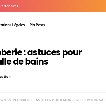
Partenaires
ntions Légales
Pin Posts
aux cuisine salle de bain
erie : astuces pour
lle de bains
vation
ON DE PLOMBERIE : ASTUCES POUR MODERNISER VOTRE SAL