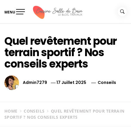
Skip
to
MENU
content
Le guide de vos travaux
Le guide de vos travaux cuisine salle de bain
cuisine salle de bain
Quel revêtement pour
terrain sportif ? Nos
conseils experts
Admin7279
17 Juillet 2025
Conseils
HOME
CONSEILS
QUEL REVÊTEMENT POUR TERRAIN
SPORTIF ? NOS CONSEILS EXPERTS