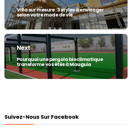
l’article
Villa sur mesure : 3 styles à envisager
Previous
selon votre mode de vie
post:
Next
Pourquoi une pergola bioclimatique
Next
transforme vos étés à Mauguio
post:
Suivez-Nous Sur Facebook