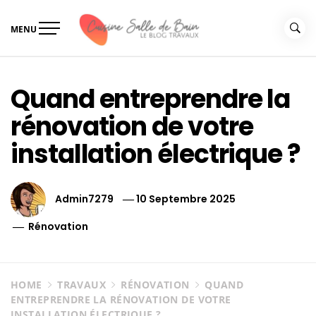
Skip
to
MENU
content
Le guide de vos travaux
Le guide de vos travaux cuisine salle de bain
cuisine salle de bain
Quand entreprendre la
rénovation de votre
installation électrique ?
Admin7279
10 Septembre 2025
Rénovation
HOME
TRAVAUX
RÉNOVATION
QUAND
ENTREPRENDRE LA RÉNOVATION DE VOTRE
INSTALLATION ÉLECTRIQUE ?