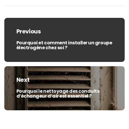
Navigation
de
Previous
l’article
Pourquoi et comment installer un groupe
Previous
électrogène chez soi ?
post:
Next
Pourquoi le nettoyage des conduits
Next
d’échangeur d’air est essentiel ?
post: