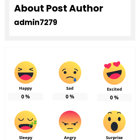
About Post Author
admin7279
Happy
Sad
Excited
0
%
0
%
0
%
Sleepy
Angry
Surprise