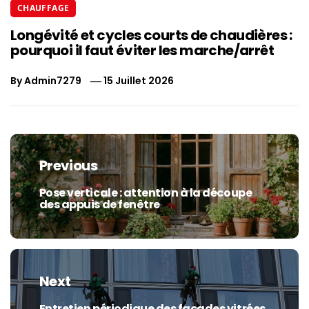
CHAUFFAGE
Longévité et cycles courts de chaudières :
pourquoi il faut éviter les marche/arrêt
By
Admin7279
15 Juillet 2026
Navigation
de
Previous
l’article
Pose verticale : attention à la découpe
Previous
des appuis de fenêtre
post:
Next
Entretien périodique des façades vitrées