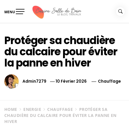
Skip
to
MENU
content
Le guide de vos travaux
Le guide de vos travaux cuisine salle de bain
cuisine salle de bain
Protéger sa chaudière
du calcaire pour éviter
la panne en hiver
Admin7279
10 Février 2026
Chauffage
HOME
ENERGIE
CHAUFFAGE
PROTÉGER SA
CHAUDIÈRE DU CALCAIRE POUR ÉVITER LA PANNE EN
HIVER