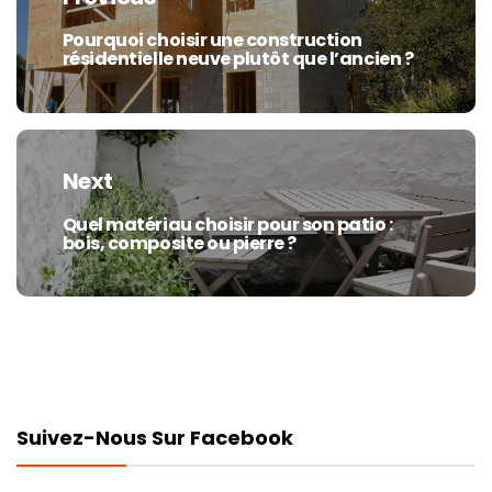
l’article
Pourquoi choisir une construction
Previous
résidentielle neuve plutôt que l’ancien ?
post:
Next
Quel matériau choisir pour son patio :
Next
bois, composite ou pierre ?
post:
Suivez-Nous Sur Facebook