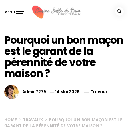
Skip
to
MENU
content
Le guide de vos travaux
Le guide de vos travaux cuisine salle de bain
cuisine salle de bain
Pourquoi un bon maçon
est le garant de la
pérennité de votre
maison ?
Admin7279
14 Mai 2026
Travaux
HOME
TRAVAUX
POURQUOI UN BON MAÇON EST LE
GARANT DE LA PÉRENNITÉ DE VOTRE MAISON ?