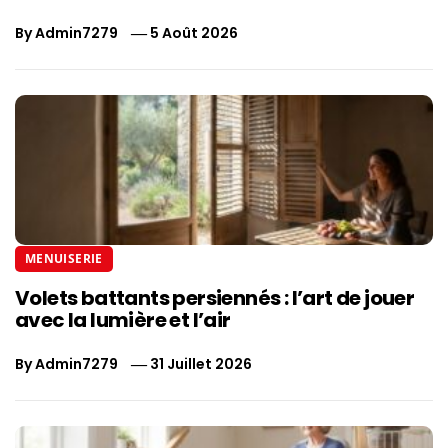
By
Admin7279
5 Août 2026
MENUISERIE
Volets battants persiennés : l’art de jouer
avec la lumière et l’air
By
Admin7279
31 Juillet 2026