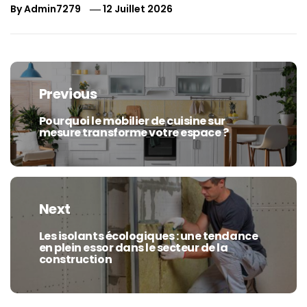
By
Admin7279
12 Juillet 2026
Navigation
de
Previous
l’article
Pourquoi le mobilier de cuisine sur
Previous
mesure transforme votre espace ?
post:
Next
Les isolants écologiques : une tendance
Next
en plein essor dans le secteur de la
post:
construction