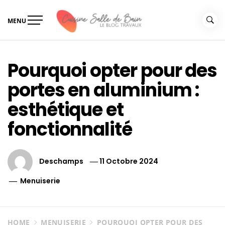
Skip
to
MENU
content
Le guide de vos travaux
Le guide de vos travaux cuisine salle de bain
cuisine salle de bain
Pourquoi opter pour des
portes en aluminium :
esthétique et
fonctionnalité
Deschamps
11 Octobre 2024
Menuiserie
HOME
MENUISERIE
POURQUOI OPTER POUR DES