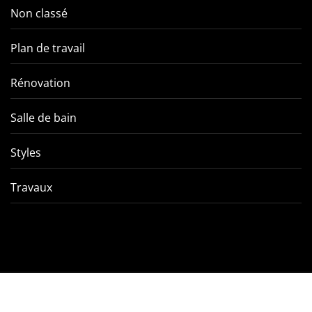
Non classé
Plan de travail
Rénovation
Salle de bain
Styles
Travaux
Comment éviter les pièges
VMC double f
de l’entretien d’une VMC
tout ce qu’
double flux ?