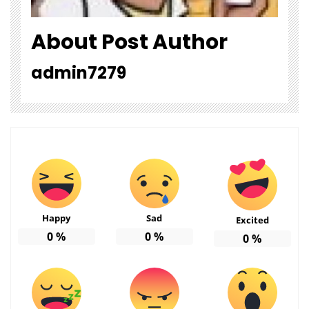
About Post Author
admin7279
Happy
Sad
Excited
0
%
0
%
0
%