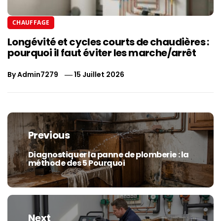
CHAUFFAGE
Longévité et cycles courts de chaudières :
pourquoi il faut éviter les marche/arrêt
By
Admin7279
15 Juillet 2026
Navigation
de
Previous
l’article
Diagnostiquer la panne de plomberie : la
Previous
méthode des 5 Pourquoi
post:
Next