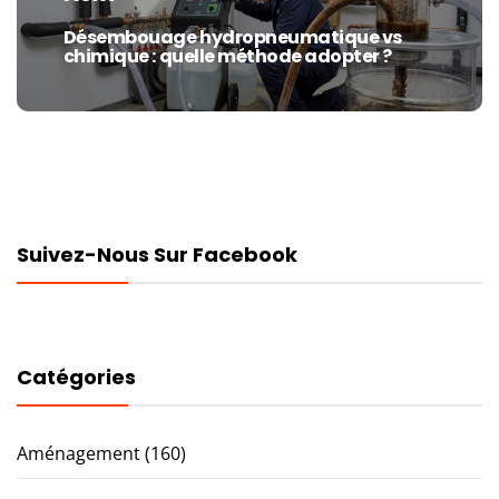
Désembouage hydropneumatique vs
Next
chimique : quelle méthode adopter ?
post:
Suivez-Nous Sur Facebook
Catégories
Aménagement
(160)