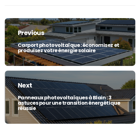
Navigation
de
Previous
l’article
Carport photovoltaïque : économisez et
Previous
produisez votre énergie solaire
post:
Next
Panneaux photovoltaïques à Blain : 3
Next
astuces pour une transition énergétique
post:
réussie