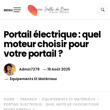
Skip
to
MENU
content
Le guide de vos travaux
Le guide de vos travaux cuisine salle de bain
cuisine salle de bain
Portail électrique : quel
moteur choisir pour
votre portail ?
Admin7279
19 Août 2025
Équipements Et Matériaux
HOME
TRAVAUX
ÉQUIPEMENTS ET MATÉRIAUX
PORTAIL ÉLECTRIQUE : QUEL MOTEUR CHOISIR POUR
VOTRE PORTAIL ?