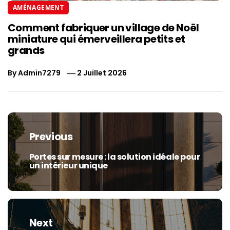
AMÉNAGEMENT
Comment fabriquer un village de Noël
miniature qui émerveillera petits et
grands
By
Admin7279
2 Juillet 2026
Navigation
de
Previous
l’article
Portes sur mesure : la solution idéale pour
Previous
un intérieur unique
post:
Next