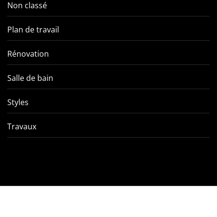
Non classé
Plan de travail
Rénovation
Salle de bain
Styles
Travaux
Comment éviter les pièges
VMC double f
de l’entretien d’une VMC
tout ce qu’
double flux ?