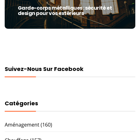
Garde-corps métalliques : sécurité et
Next
design pour vos extérieurs
post:
Suivez-Nous Sur Facebook
Catégories
Aménagement
(160)