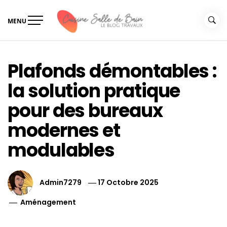
Skip
to
MENU
content
Le guide de vos travaux
Le guide de vos travaux cuisine salle de bain
cuisine salle de bain
Plafonds démontables :
la solution pratique
pour des bureaux
modernes et
modulables
Admin7279
17 Octobre 2025
Aménagement