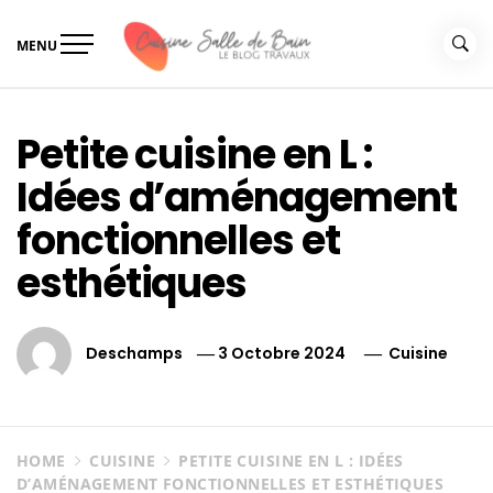
Skip
to
MENU
content
Le guide de vos travaux
Le guide de vos travaux cuisine salle de bain
cuisine salle de bain
Petite cuisine en L :
Idées d’aménagement
fonctionnelles et
esthétiques
Deschamps
3 Octobre 2024
Cuisine
HOME
CUISINE
PETITE CUISINE EN L : IDÉES
D’AMÉNAGEMENT FONCTIONNELLES ET ESTHÉTIQUES