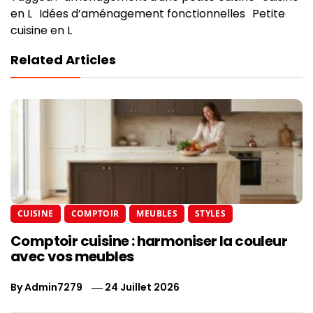
en L
Idées d’aménagement fonctionnelles
Petite
cuisine en L
Related Articles
CUISINE
COMPTOIR
MEUBLES
STYLES
Comptoir cuisine : harmoniser la couleur
avec vos meubles
By
Admin7279
24 Juillet 2026