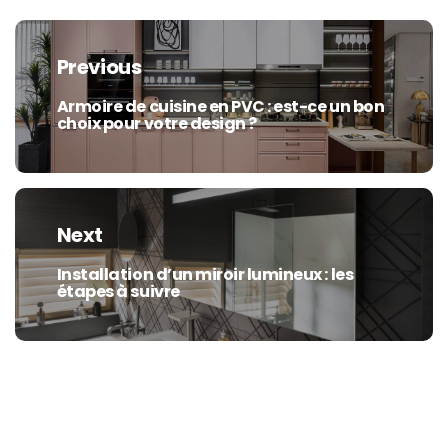
Navigation
de
Previous
l’article
Armoire de cuisine en PVC : est-ce un bon
Previous
choix pour votre design ?
post:
Next
Installation d’un miroir lumineux : les
Next
étapes à suivre
post: