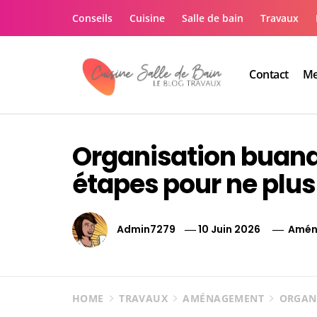
Skip
Conseils
Cuisine
Salle de bain
Travaux
to
content
Contact
Me
Le guide de vos trav
Le guide de vos travaux cuisine salle de bain
Organisation buande
étapes pour ne plus
Admin7279
10 Juin 2026
Amén
HOME
TRAVAUX
AMÉNAGEMENT
ORGANI