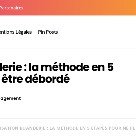
Partenaires
ntions Légales
Pin Posts
aux cuisine salle de bain
rie : la méthode en 5
 être débordé
agement
SATION BUANDERIE : LA MÉTHODE EN 5 ÉTAPES POUR NE PL