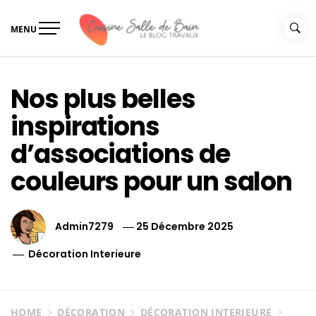
Skip
to
MENU
content
Le guide de vos travaux
Le guide de vos travaux cuisine salle de bain
cuisine salle de bain
Nos plus belles
inspirations
d’associations de
couleurs pour un salon
Admin7279
25 Décembre 2025
Décoration Interieure
HOME
DÉCORATION
DÉCORATION INTERIEURE