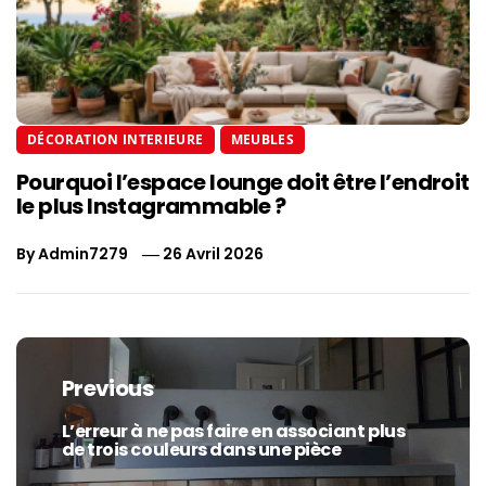
DÉCORATION INTERIEURE
MEUBLES
Pourquoi l’espace lounge doit être l’endroit
le plus Instagrammable ?
By
Admin7279
26 Avril 2026
Navigation
de
Previous
l’article
L’erreur à ne pas faire en associant plus
Previous
de trois couleurs dans une pièce
post: