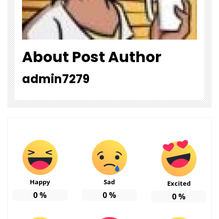
About Post Author
admin7279
Happy
Sad
Excited
0
%
0
%
0
%