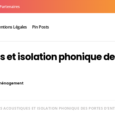
Partenaires
ntions Légales
Pin Posts
aux cuisine salle de bain
 et isolation phonique d
ménagement
 ACOUSTIQUES ET ISOLATION PHONIQUE DES PORTES D’ENT