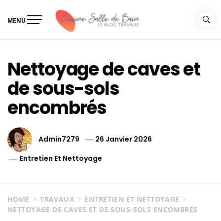
Skip
to
MENU
content
Le guide de vos travaux
Le guide de vos travaux cuisine salle de bain
cuisine salle de bain
Nettoyage de caves et
de sous-sols
encombrés
Admin7279
26 Janvier 2026
Entretien Et Nettoyage
HOME
TRAVAUX
ENTRETIEN ET NETTOYAGE
NETTOYAGE DE CAVES ET DE SOUS-SOLS ENCOMBRÉS