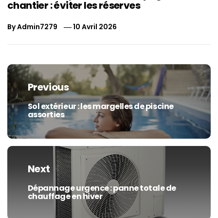
chantier : éviter les réserves
By
Admin7279
10 Avril 2026
Navigation
de
Previous
l’article
Sol extérieur : les margelles de piscine
Previous
assorties
post:
Next
Dépannage urgence : panne totale de
Next
chauffage en hiver
post: