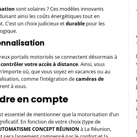
sation
sont solaires ? Ces modèles innovants
éduisant ainsi les coûts énergétiques tout en
. C’est un choix judicieux et
durable
pour les
logique.
onnalisation
eux portails motorisés se connectent désormais à
e
contrôler votre accès à distance
. Ainsi, vous
 n’importe où, que vous soyez en vacances ou au
alisation, comme l’intégration de
caméras de
rent à vous.
ndre en compte
est essentiel de mentionner que la motorisation d’un
nificatif. En fonction de votre choix (type de
UTOMATISME CONCEPT RÉUNION
à La Réunion,
t sera largement compensé par le confort et la