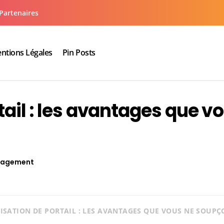
Partenaires
ntions Légales
Pin Posts
aux cuisine salle de bain
tail : les avantages que v
agement
SATION DE PORTAIL : LES AVANTAGES QUE VOUS NE SOUPÇ