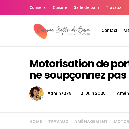
Skip
Conseils
Cuisine
Salle de bain
Travaux
to
content
Contact
Me
Le guide de vos trav
Le guide de vos travaux cuisine salle de bain
Motorisation de por
ne soupçonnez pas
Admin7279
21 Juin 2025
Amén
HOME
TRAVAUX
AMÉNAGEMENT
MOTORI