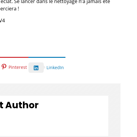
clat. Se lancer dans le nettoyage n’a jamais été
erciera !
V4
Pinterest
LinkedIn
t Author