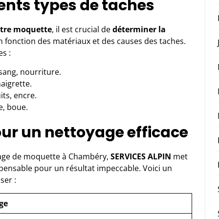
ents types de taches
otre moquette
, il est crucial de
déterminer la
en fonction des matériaux et des causes des taches.
es :
 sang, nourriture.
aigrette.
its, encre.
e, boue.
our un nettoyage efficace
yage de moquette à Chambéry,
SERVICES ALPIN
met
spensable pour un résultat impeccable. Voici un
ser :
ge