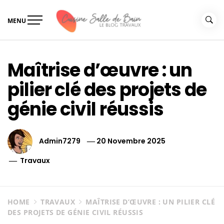
Skip
to
MENU
content
Le guide de vos travaux
Le guide de vos travaux cuisine salle de bain
cuisine salle de bain
Maîtrise d’œuvre : un
pilier clé des projets de
génie civil réussis
Admin7279
20 Novembre 2025
Travaux
HOME
TRAVAUX
MAÎTRISE D’ŒUVRE : UN PILIER CLÉ
DES PROJETS DE GÉNIE CIVIL RÉUSSIS