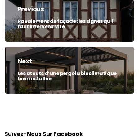
de
Previous
l’article
Ravalement de façade : les signes qu’il
Previous
faut intervenir vite
post:
Next
Les atouts d’une pergola bioclimatique
Next
bien installée
post:
Suivez-Nous Sur Facebook