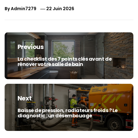
By
Admin7279
22 Juin 2026
Navigation
de
Previous
l’article
La checklist des 7 points clés avant de
Previous
rénover votre salle de bain
post:
Next
Baisse de pression, radiateurs froids ? Le
Next
diagnostic : un désembouage
post: