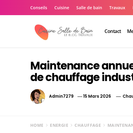
Skip
Conseils
Cuisine
Salle de bain
Travaux
to
content
Contact
Me
Le guide de vos trav
Le guide de vos travaux cuisine salle de bain
Maintenance annuel
de chauffage indust
Admin7279
15 Mars 2026
Cha
HOME
ENERGIE
CHAUFFAGE
MAINTENAN