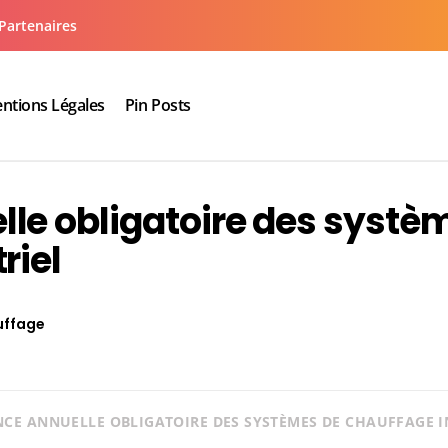
Partenaires
ntions Légales
Pin Posts
aux cuisine salle de bain
le obligatoire des systè
riel
uffage
CE ANNUELLE OBLIGATOIRE DES SYSTÈMES DE CHAUFFAGE I