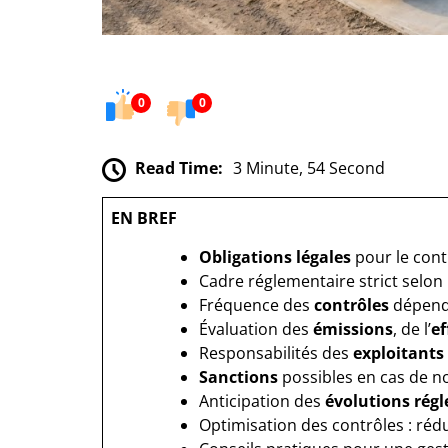
0
0
Read Time:
3 Minute, 54 Second
EN BREF
Obligations légales
pour le con
Cadre réglementaire strict selon
Fréquence des
contrôles
dépenda
Évaluation des
émissions
, de l’
ef
Responsabilités des
exploitants
Sanctions
possibles en cas de n
Anticipation des
évolutions rég
Optimisation des contrôles : réd