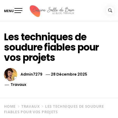
Skip
to
MENU
content
Le guide de vos travaux
Le guide de vos travaux cuisine salle de bain
cuisine salle de bain
Les techniques de
soudure fiables pour
vos projets
Admin7279
28 Décembre 2025
Travaux
HOME
TRAVAUX
LES TECHNIQUES DE SOUDURE
FIABLES POUR VOS PROJETS