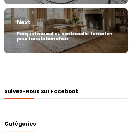
Next
Parquet massif ou contrecollé : le match
Next
pour faire le bon choix
post:
Suivez-Nous Sur Facebook
Catégories