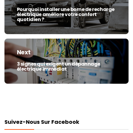
l’article
Pourquoi installer une borne de recharge
Previous
électrique améliore votre confort
post:
quotidien ?
Next
3 signes qui exigent un dépannage
Next
électrique immédiat
post:
Suivez-Nous Sur Facebook