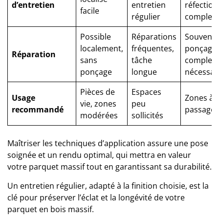
d’entretien
entretien
réfection
facile
régulier
complex
Possible
Réparations
Souvent
localement,
fréquentes,
ponçage
Réparation
sans
tâche
complet
ponçage
longue
nécessai
Pièces de
Espaces
Usage
Zones à f
vie, zones
peu
recommandé
passage
modérées
sollicités
Maîtriser les techniques d’application assure une pose
soignée et un rendu optimal, qui mettra en valeur
votre parquet massif tout en garantissant sa durabilité.
Un entretien régulier, adapté à la finition choisie, est la
clé pour préserver l’éclat et la longévité de votre
parquet en bois massif.