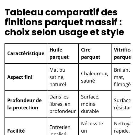
Tableau comparatif des
finitions parquet massif :
choix selon usage et style
Huile
Cire
Vitrifica
Caractéristique
parquet
parquet
parquet
Mat ou
Brillant à
Chaleureux,
Aspect fini
satiné,
mat,
satiné
naturel
filmogèn
Dans les
Surface,
Profondeur de
Surface, 
fibres, en
moins
la protection
résistant
profondeur
durable
Nécessite
Nettoyag
Entretien
Facilité
un
rapide,
localisé