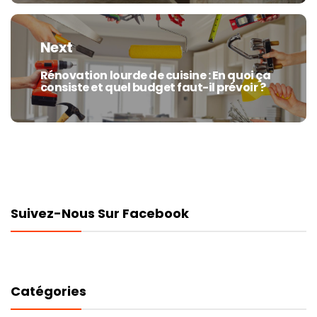
Next
Rénovation lourde de cuisine : En quoi ça
Next
consiste et quel budget faut-il prévoir ?
post:
Suivez-Nous Sur Facebook
Catégories