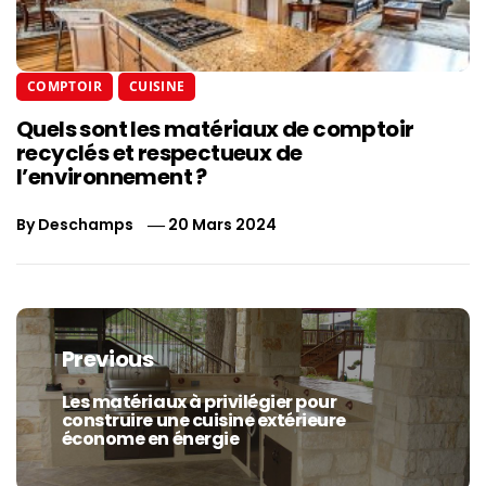
COMPTOIR
CUISINE
Quels sont les matériaux de comptoir
recyclés et respectueux de
l’environnement ?
By
Deschamps
20 Mars 2024
Navigation
de
Previous
l’article
Les matériaux à privilégier pour
Previous
construire une cuisine extérieure
post:
économe en énergie