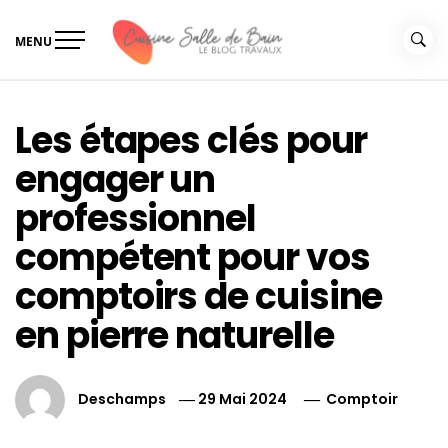
Skip
to
MENU
content
Le guide de vos travaux
Le guide de vos travaux cuisine salle de bain
cuisine salle de bain
Les étapes clés pour
engager un
professionnel
compétent pour vos
comptoirs de cuisine
en pierre naturelle
Deschamps
29 Mai 2024
Comptoir