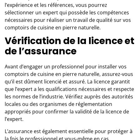
custom ohio state jersey
l’expérience et les références, vous pourrez
borse y not al 70 di sconto zalando
sélectionner un expert qui possède les compétences
outlet geox spaccio online
nécessaires pour réaliser un travail de qualité sur vos
24 bottles clima
comptoirs de cuisine en pierre naturelle.
custom ohio state jersey
Vérification de la licence et
24 bottles clima
deuce vaughn jersey
de l’assurance
mandarina duck outlet
pochette firmate outlet
Avant d’engager un professionnel pour installer vos
borse y not scontate
comptoirs de cuisine en pierre naturelle, assurez-vous
borse y not al 70 di sconto zalando
qu’il est dûment licencié et assuré. La licence garantit
que l’expert a les qualifications nécessaires et respecte
les normes de l’industrie. Vérifiez auprès des autorités
locales ou des organismes de réglementation
appropriés pour confirmer la validité de la licence de
l’expert.
L’assurance est également essentielle pour protéger à
la fois le professionnel et vous-même en cas