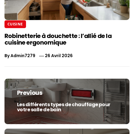
CUISINE
Robinetterie à douchette : l’allié de la
cuisine ergonomique
By
Admin7279
26 Avril 2026
Navigation
de
Previous
l’article
Les différents types de chauffage pour
Previous
votre salle de bain
post: