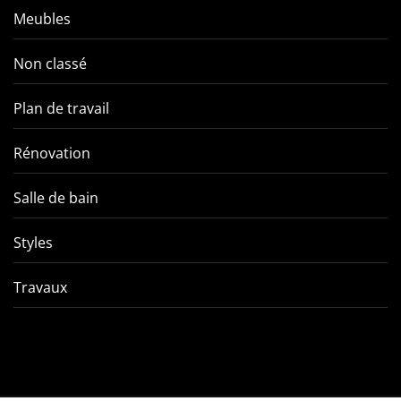
Meubles
Non classé
Plan de travail
Rénovation
Salle de bain
Styles
Travaux
Comment éviter les pièges
VMC double f
de l’entretien d’une VMC
tout ce qu’
double flux ?