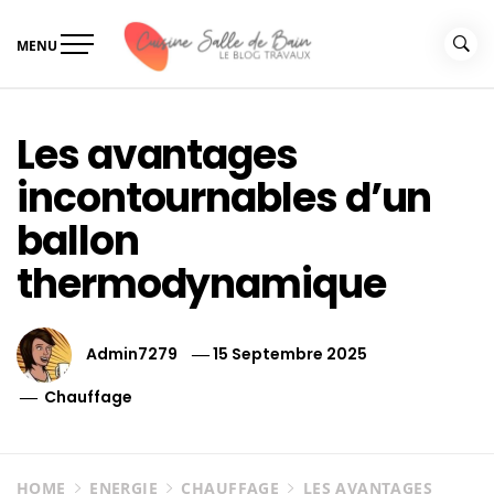
Skip
to
MENU
content
Le guide de vos travaux
Le guide de vos travaux cuisine salle de bain
cuisine salle de bain
Les avantages
incontournables d’un
ballon
thermodynamique
Admin7279
15 Septembre 2025
Chauffage
HOME
ENERGIE
CHAUFFAGE
LES AVANTAGES