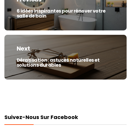
l’article
6 idées inspirantes pour rénover votre
Previous
salle de bain
post:
Next
Dératisation : astuces naturelles et
Next
solutions durables
post:
Suivez-Nous Sur Facebook