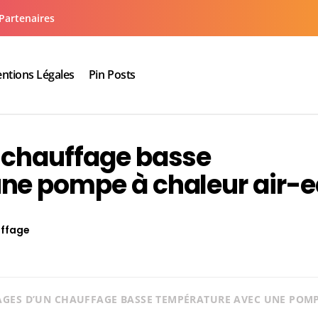
Partenaires
ntions Légales
Pin Posts
aux cuisine salle de bain
 chauffage basse
ne pompe à chaleur air-
ffage
AGES D’UN CHAUFFAGE BASSE TEMPÉRATURE AVEC UNE POMP