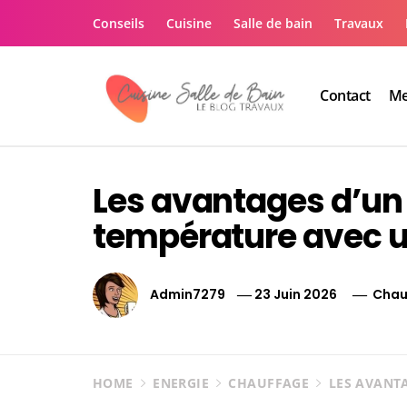
Skip
Conseils
Cuisine
Salle de bain
Travaux
to
content
Contact
Me
Le guide de vos trav
Le guide de vos travaux cuisine salle de bain
Les avantages d’un
température avec u
Admin7279
23 Juin 2026
Chau
HOME
ENERGIE
CHAUFFAGE
LES AVANT