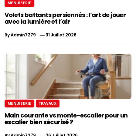
MENUISERIE
Volets battants persiennés : l’art de jouer
avec la lumière et l’air
By
Admin7279
31 Juillet 2026
MENUISERIE
TRAVAUX
Main courante vs monte-escalier pour un
escalier bien sécurisé ?
By
Admin7279
26 Juillet 2026