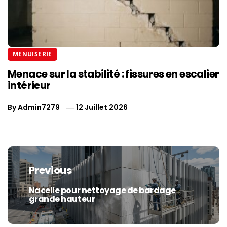
MENUISERIE
Menace sur la stabilité : fissures en escalier
intérieur
By
Admin7279
12 Juillet 2026
Navigation
de
Previous
l’article
Nacelle pour nettoyage de bardage
Previous
grande hauteur
post: