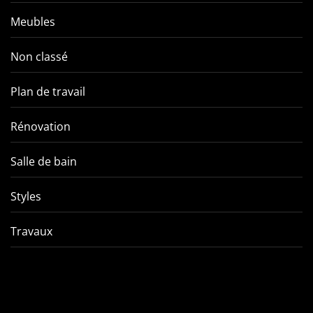
Meubles
Non classé
Plan de travail
Rénovation
Salle de bain
Styles
Travaux
Comment éviter les pièges
VMC double f
de l’entretien d’une VMC
tout ce qu’
double flux ?