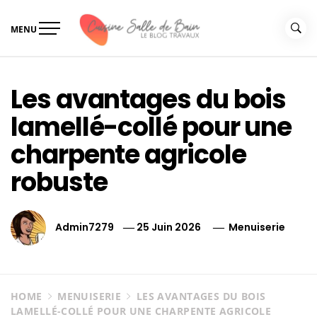
Skip
to
MENU
content
Le guide de vos travaux
Le guide de vos travaux cuisine salle de bain
cuisine salle de bain
Les avantages du bois
lamellé-collé pour une
charpente agricole
robuste
Admin7279
25 Juin 2026
Menuiserie
HOME
MENUISERIE
LES AVANTAGES DU BOIS
LAMELLÉ-COLLÉ POUR UNE CHARPENTE AGRICOLE