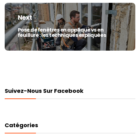
Next
Pose de fenêtres en applique vs en
Next
feuillure : les techniques expliquées
post:
Suivez-Nous Sur Facebook
Catégories