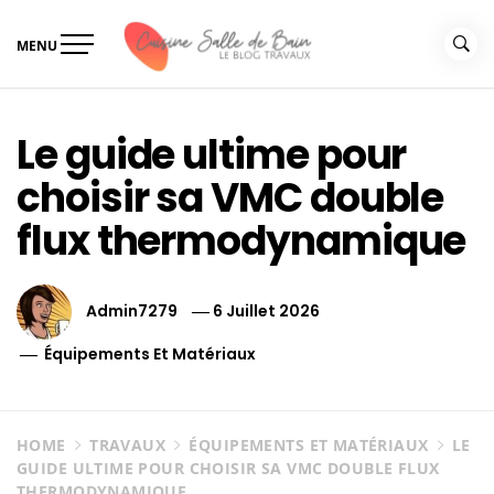
Skip
to
MENU
content
Le guide de vos travaux
Le guide de vos travaux cuisine salle de bain
cuisine salle de bain
Le guide ultime pour
choisir sa VMC double
flux thermodynamique
Admin7279
6 Juillet 2026
Équipements Et Matériaux
HOME
TRAVAUX
ÉQUIPEMENTS ET MATÉRIAUX
LE
GUIDE ULTIME POUR CHOISIR SA VMC DOUBLE FLUX
THERMODYNAMIQUE