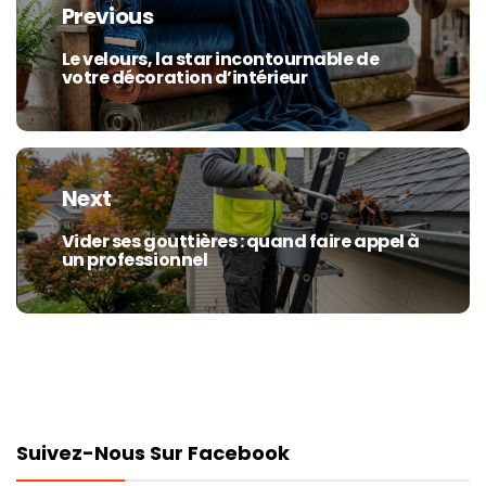
de
Previous
l’article
Le velours, la star incontournable de
Previous
votre décoration d’intérieur
post:
Next
Vider ses gouttières : quand faire appel à
Next
un professionnel
post:
Suivez-Nous Sur Facebook