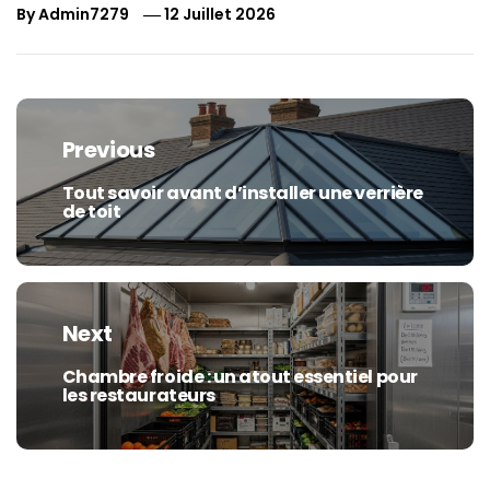
By
Admin7279
12 Juillet 2026
Navigation
de
Previous
l’article
Tout savoir avant d’installer une verrière
Previous
de toit
post:
Next
Chambre froide : un atout essentiel pour
Next
les restaurateurs
post: