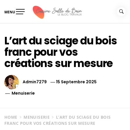
Skip
to
MENU
content
Le guide de vos travaux
Le guide de vos travaux cuisine salle de bain
cuisine salle de bain
L’art du sciage du bois
franc pour vos
créations sur mesure
Admin7279
15 Septembre 2025
Menuiserie
HOME
MENUISERIE
L’ART DU SCIAGE DU BOIS
FRANC POUR VOS CRÉATIONS SUR MESURE