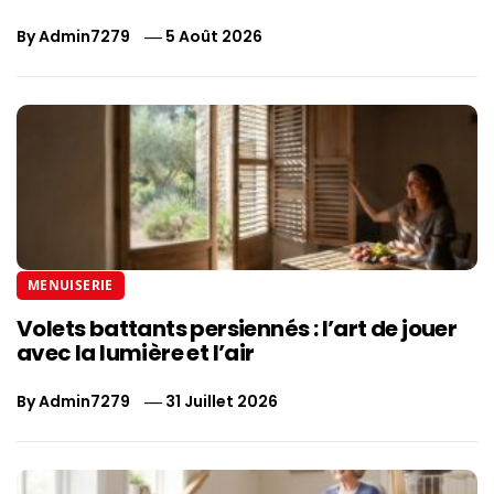
By
Admin7279
5 Août 2026
MENUISERIE
Volets battants persiennés : l’art de jouer
avec la lumière et l’air
By
Admin7279
31 Juillet 2026