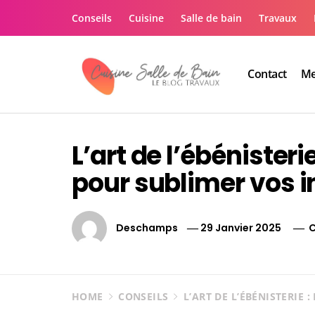
Skip
Conseils
Cuisine
Salle de bain
Travaux
to
content
Contact
Me
Le guide de vos trav
Le guide de vos travaux cuisine salle de bain
L’art de l’ébénister
pour sublimer vos i
Deschamps
29 Janvier 2025
C
HOME
CONSEILS
L’ART DE L’ÉBÉNISTERIE