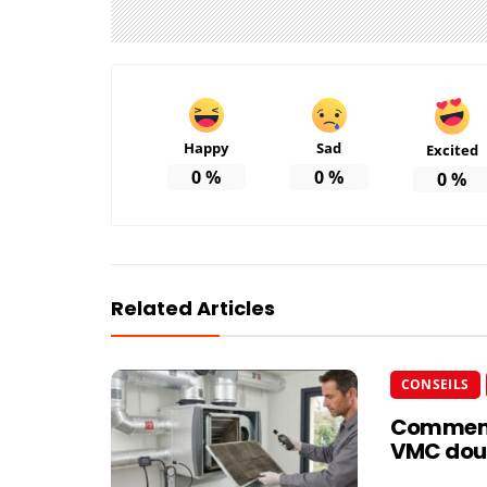
Happy
Sad
Excited
0
%
0
%
0
%
Related Articles
CONSEILS
Comment é
VMC doub