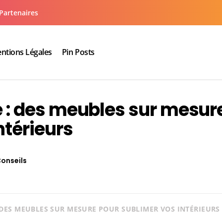
Partenaires
ntions Légales
Pin Posts
aux cuisine salle de bain
ie : des meubles sur mesur
ntérieurs
onseils
 : DES MEUBLES SUR MESURE POUR SUBLIMER VOS INTÉRIEURS