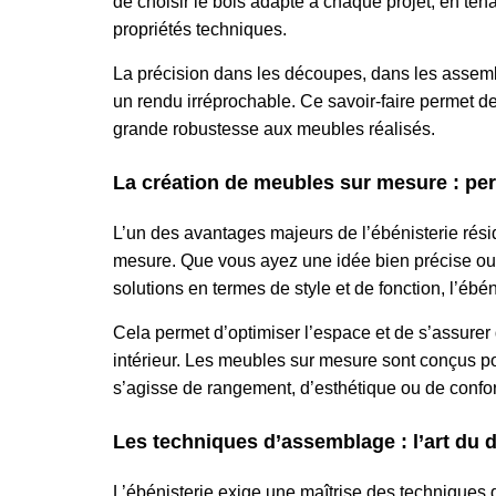
de choisir le bois adapté à chaque projet, en te
propriétés techniques.
La précision dans les découpes, dans les assembl
un rendu irréprochable. Ce savoir-faire permet de
grande robustesse aux meubles réalisés.
La création de meubles sur mesure : per
L’un des avantages majeurs de l’ébénisterie rési
mesure
. Que vous ayez une idée bien précise ou 
solutions en termes de style et de fonction, l’éb
Cela permet d’optimiser l’espace et de s’assure
intérieur. Les meubles sur mesure sont conçus po
s’agisse de rangement, d’esthétique ou de confor
Les techniques d’assemblage : l’art du d
L’ébénisterie exige une maîtrise des techniques d