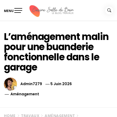
Skip
to
MENU
content
Le guide de vos travaux
Le guide de vos travaux cuisine salle de bain
cuisine salle de bain
L’aménagement malin
pour une buanderie
fonctionnelle dans le
garage
Admin7279
5 Juin 2026
Aménagement
HOME
TRAVAUX
AMÉNAGEMENT