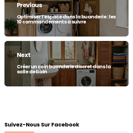
de
Previous
l’article
Optimiser l’espace dans la buanderie : les
Previous
10 commandements à suivre
post:
Next
Créer un coin buanderie discret dans la
Next
salle de bain
post:
Suivez-Nous Sur Facebook