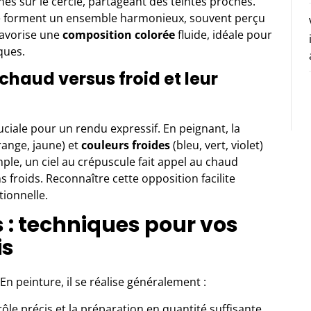
nes sur le cercle, partageant des teintes proches.
ge forment un ensemble harmonieux, souvent perçu
favorise une
composition colorée
fluide, idéale pour
ques.
chaud versus froid et leur
ciale pour un rendu expressif. En peignant, la
range, jaune) et
couleurs froides
(bleu, vert, violet)
le, un ciel au crépuscule fait appel au chaud
s froids. Reconnaître cette opposition facilite
ionnelle.
 : techniques pour vos
is
En peinture, il se réalise généralement :
le précis et la préparation en quantité suffisante.