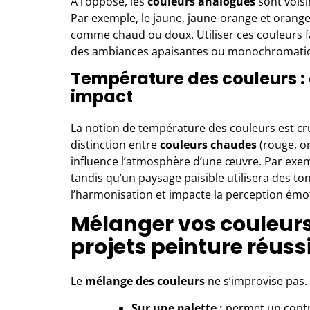
À l’opposé, les
couleurs analogues
sont voisi
Par exemple, le jaune, jaune-orange et oran
comme chaud ou doux. Utiliser ces couleurs 
des ambiances apaisantes ou monochromati
Température des couleurs : 
impact
La notion de température des couleurs est cru
distinction entre
couleurs chaudes
(rouge, o
influence l’atmosphère d’une œuvre. Par exemp
tandis qu’un paysage paisible utilisera des ton
l’harmonisation et impacte la perception émot
Mélanger vos couleurs
projets peinture réuss
Le
mélange des couleurs
ne s’improvise pas. 
Sur une palette :
permet un contrô