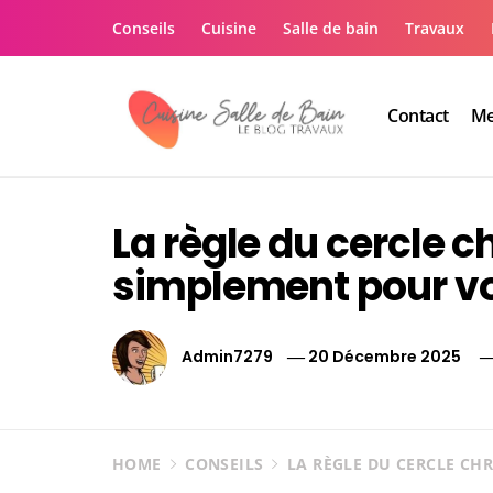
Skip
Conseils
Cuisine
Salle de bain
Travaux
to
content
Contact
Me
Le guide de vos trav
Le guide de vos travaux cuisine salle de bain
La règle du cercle 
simplement pour vo
Admin7279
20 Décembre 2025
HOME
CONSEILS
LA RÈGLE DU CERCLE CH