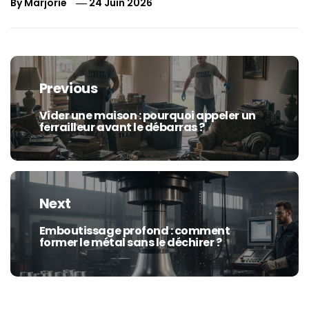
By
Marjorie
24 Juin 2026
Navigation
de
Previous
l’article
Vider une maison : pourquoi appeler un
Previous
ferrailleur avant le débarras ?
post:
Next
Emboutissage profond : comment
Next
former le métal sans le déchirer ?
post: