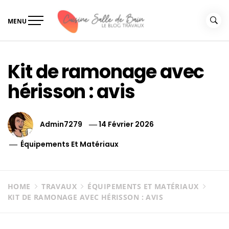
Skip
to
MENU
content
Le guide de vos travaux
Le guide de vos travaux cuisine salle de bain
cuisine salle de bain
Kit de ramonage avec
hérisson : avis
Admin7279
14 Février 2026
Équipements Et Matériaux
HOME
TRAVAUX
ÉQUIPEMENTS ET MATÉRIAUX
KIT DE RAMONAGE AVEC HÉRISSON : AVIS